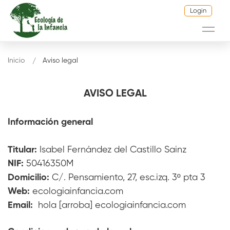
Login
Inicio
Aviso legal
AVISO LEGAL
Información general
Titular:
Isabel Fernández del Castillo Sainz
NIF:
50416350M
Domicilio:
C/. Pensamiento, 27, esc.izq. 3º pta 3
Web:
ecologiainfancia.com
Email:
hola [arroba] ecologiainfancia.com